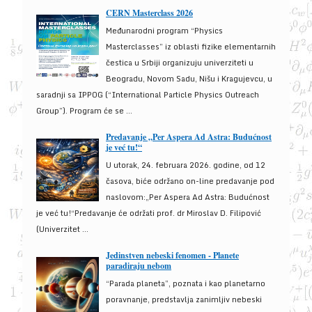
CERN Masterclass 2026
Međunarodni program “Physics
Masterclasses” iz oblasti fizike elementarnih
čestica u Srbiji organizuju univerziteti u
Beogradu, Novom Sadu, Nišu i Kragujevcu, u
saradnji sa IPPOG (“International Particle Physics Outreach
Group”). Program će se ...
Predavanje „Per Aspera Ad Astra: Budućnost
je već tu!“
U utorak, 24. februara 2026. godine, od 12
časova, biće održano on-line predavanje pod
naslovom:„Per Aspera Ad Astra: Budućnost
je već tu!“Predavanje će održati prof. dr Miroslav D. Filipović
(Univerzitet ...
Jedinstven nebeski fenomen - Planete
paradiraju nebom
“Parada planeta”, poznata i kao planetarno
poravnanje, predstavlja zanimljiv nebeski