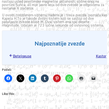
nastaju usled površinske magnetne aktivnosti, slične onoj na
površini Sunca, ali nije jasno koja od dve zvezde je odgovorna za
nastanak X zračenja.
U ovom zvezdanom sistemu nađena je i treća zvezda, poznata kao
Kapela H.To je takođe dvojni sistem koji se sastoji od dve
patuljaste zvezde klase M. Ovaj sistem ima sjaj desete
magnitude. Udaljen je 723 lučne sekunde od osnovnog sistema.
Najpoznatije zvezde
Betelgeuse
Kastor
Podeli:
Like this: