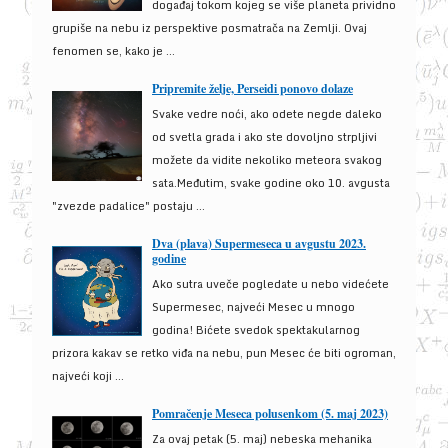
događaj tokom kojeg se više planeta prividno
grupiše na nebu iz perspektive posmatrača na Zemlji. Ovaj
fenomen se, kako je ...
Pripremite želje, Perseidi ponovo dolaze
Svake vedre noći, ako odete negde daleko
od svetla grada i ako ste dovoljno strpljivi
možete da vidite nekoliko meteora svakog
sata.Međutim, svake godine oko 10. avgusta
"zvezde padalice" postaju ...
Dva (plava) Supermeseca u avgustu 2023.
godine
Ako sutra uveče pogledate u nebo videćete
Supermesec, najveći Mesec u mnogo
godina! Bićete svedok spektakularnog
prizora kakav se retko viđa na nebu, pun Mesec će biti ogroman,
najveći koji ...
Pomračenje Meseca polusenkom (5. maj 2023)
Za ovaj petak (5. maj) nebeska mehanika