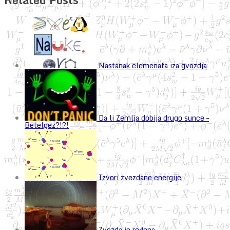
Nastanak elemenata iza gvozdja
Da li Zemlja dobija drugo sunce –
Betelgez?!?!
Izvori zvezdane energije
Zvezda je rođena