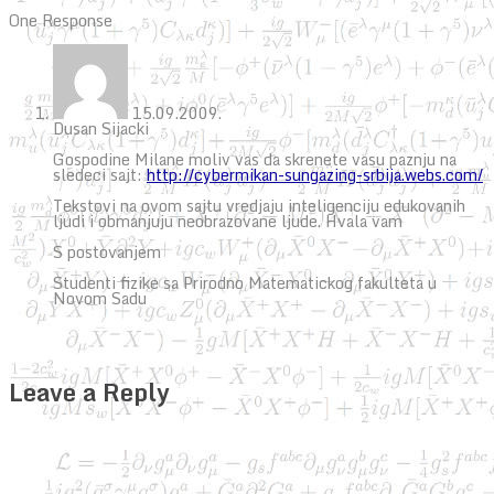
One Response
15.09.2009.
Dusan Sijacki
Gospodine Milane moliv vas da skrenete vasu paznju na
sledeci sajt:
http://cybermikan-sungazing-srbija.webs.com/
Tekstovi na ovom sajtu vredjaju inteligenciju edukovanih
ljudi i obmanjuju neobrazovane ljude. Hvala vam
S postovanjem
Studenti fizike sa Prirodno Matematickog fakulteta u
Novom Sadu
Leave a Reply