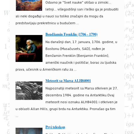
Odavno je "Svet nauke" otišao u zimski...
letnji... višegodišnji san i teško ga je probuditi
ali neki događaji u nauci su toliko značajni da mogu da
predstavljaju prekretnicu u budućem ...
Bendžamin Frenklin (1706 - 1790)
Na današnji dan, 17. januara, 1706. godine, u
Bostonu (Masačusets, SAD), rođen je
Benžamin Frenklin (Benjamin Franklin),
američki naučnik i političar, borac za ljudska
prava, učesnik u Američkom ratu za ...
Meteorit sa Marsa ALH84001
Najpoznatiji meteorit sa Marsa otkriven je 27.
decembra 1984. godine na Antarktiku.Ovaj
meteorit nosi oznaku ALH84001 i otkriven je
u oblasti Allan Hills, grupi brda na Antarktiku. Pronašao ga tim
...
Prvi teleskop