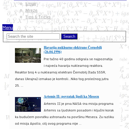
Linux
Mreze
Tips & Tricks
Menu
Havarija nuklearne elektrane Černobilj
(26.04.1996)
Pre tačno 40 godina odigrala se najpoznatija
i najveća havarija nuklearnog reaktora.
Reaktor broj 4 u nuklearnoj elektrani Černobilj (tada SSSR,
danas Ukrajna) izmakao je kontroli...Niko tog prolećnog jutra
25. ...
Artemis II: povratak ljudi ka Mesecu
Artemis II je prva NASA-ina misija programa
Artemis sa ljudskom posadom i ključni korak
ka budućem povratku astronauta na površinu Meseca. Za razliku
od misija Apollo, cilj ovog programa nije ...