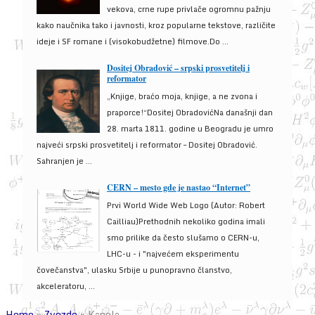
vekova, crne rupe privlače ogromnu pažnju
kako naučnika tako i javnosti, kroz popularne tekstove, različite
ideje i SF romane i (visokobudžetne) filmove.Do ...
Dositej Obradović – srpski prosvetitelj i
reformator
„Knjige, braćo moja, knjige, a ne zvona i
praporce!“Dositej ObradovićNa današnji dan
28. marta 1811. godine u Beogradu je umro
najveći srpski prosvetitelj i reformator – Dositej Obradović.
Sahranjen je ...
CERN – mesto gde je nastao “Internet”
Prvi World Wide Web Logo (Autor: Robert
Cailliau)Prethodnih nekoliko godina imali
smo prilike da često slušamo o CERN-u,
LHC-u - i "najvećem eksperimentu
čovečanstva", ulasku Srbije u punopravno članstvo,
akceleratoru, ...
Home
»
Zvezde
»
Kapela