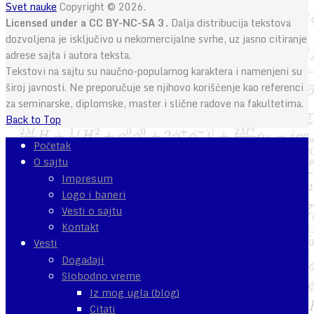
Svet nauke
Copyright © 2026.
Licensed under a CC BY-NC-SA 3.
Dalja distribucija tekstova
dozvoljena je isključivo u nekomercijalne svrhe, uz jasno citiranje
adrese sajta i autora teksta.
Tekstovi na sajtu su naučno-popularnog karaktera i namenjeni su
široj javnosti. Ne preporučuje se njihovo korišćenje kao referenci
za seminarske, diplomske, master i slične radove na fakultetima.
Back to Top
Početak
O sajtu
Impresum
Logo i baneri
Vesti o sajtu
Kontakt
Vesti
Događaji
Slobodno vreme
Iz mog ugla (blog)
Citati