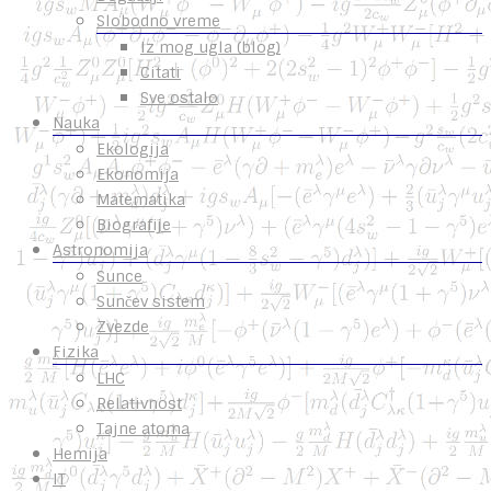
Slobodno vreme
Iz mog ugla (blog)
Citati
Sve ostalo
Nauka
Ekologija
Ekonomija
Matematika
Biografije
Astronomija
Sunce
Sunčev sistem
Zvezde
Fizika
LHC
Relativnost
Tajne atoma
Hemija
IT