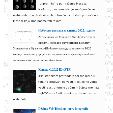
“pripremila” je pomračenje Meseca,
Međutim, ovo pomračenje značajno će se
razlikovati od onih atraktivnih delimičnih i totalnih pomračenja
Meseca koja smo posmatrali tokom ...
Нобелова награда за физику 2022. године
Аутор: проф. др Мирољуб Дугић(Институт за
физику, Природно-математички факултет,
Универзитет у Крагујевцу)Нобелову награду за физику за 2022.
годину поделила су тројица експерименталних физичара за област
заснивања квантне механике, Ален Аспе ...
Kometa C/2022 E3 (ZTF)
Ako ste tokom prethodnih par meseci bili
totalno izolovani od vesti ili toliko ne volite
vesti iz astronomije da čim ih čujete menjate
sajt/TV kanal/radio stanicu onda verovatno
niste čuli ...
Džejms Veb Teleskop - prve fotografije