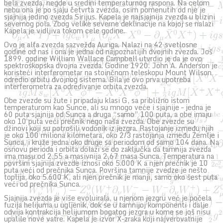
bela zvezda, negde u sredini temperaturnog raspona. Na celom
nebu ona je po sjaju četvrta zvezda, osim pomenutih od nje je
sjajnija jedino zvezda Sirijus. Kapela je najsjajnija zvezda u blizini
severnog pola. Zbog velike severne deklinacije na kojoj se nalazi
Kapela je vidljiva tokom cele godine.
Ovo je alfa zvezda sazvežđa Auriga. Nalazi na 42 svetlosne
godine od nas i ona je jedna od najpoznatijih dvojnih zvezda. Još
1899. godine William Wallace Campbell utvrdio je da je ovo
spektroskopska dvojna zvezda. Godine 1920. John A. Anderson je
koristeći interferometar na stoinčnom teleskopu Mount Wilson
odredio orbitu dvojnog sistema. Bila je ovo prva upotreba
interferometra za određivanje orbita zvezda.
Obe zvezde su žute i pripadaju klasi G, sa približno istom
temperaturom kao Sunce, ali su mnogo veće i sjajnije – jedna je
60 puta sjajnija od Sunca a druga “samo” 100 puta, a obe imaju
oko 10 puta veći prečnik nego naša zvezda. Obe zvezde su
džinovi koji su potrošili vodonik iz jezgra. Rastojanje između njih
je oko 100 miliona kilometara, oko 2/3 rastojanja između Zemlje i
Sunca, i kruže jedna oko druge sa periodom od samo 104 dana. Na
osnovu perioda i orbita dolazi se do zaključka da tamnija zvezda
ima masu od 2,55 a masivnija 2,67 masa Sunca. Temperatura na
površini sjajnija zvezde iznosi oko 5.000 K a njen prečnik je 10
puta veći od prečnika Sunca. Površina tamnije zvedze je nešto
toplija, oko 5.600 K, ali njen prečnik je manji, samo oko šest puta
veći od prečnika Sunca.
Sjajnija zvezda je više evoluirala, u njenom jezgru već je počela
fuzija helijuma u ugljenik, dok se u tamnijoj komponenti i dalje
odvija kontrakcija helijumom bogatog jezgra u kome se još nisu
upalile nove vatre. Kapela je izvor X-zraka koji najverovatnije