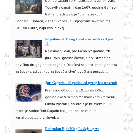
Galileo Galilej i prvi teleskop (izvor: Physics
Today)Na današnji dan 1609. godine Galileo
Galilej predstavio je "prvi teleskop"
Leonardu Donatu, vladaru Venecije, i njegovim savetnicima.
Galileo Galilej napravio je ovaj ...
52 godine od Malog koraka za čoveka - Apolo
11
Na današnji dan, pre tačno 52 godine, 20.
jula 1969. godine čovek je prvi sleteo na
površinu drugog nebeskog tela.Oko šest sati pre “malog koraka
za čoveka, ali velikog za čovečanstvo” dvočlana posada ...
Juri Gagarin - 60 godina od prvog leta u svemir
Pre tačno 60 godina, 12. aprila 1961.
godine oko 9 sati po Moskovskom vremenu,
raketa Vostok 1 poletela je ka svemiru. U
raketi je sedeo Juri Gagarin koji je nekoliko minuta
kasnije postao prvi čovek u ...
Rođendan Ejde King Lavlejs - prve