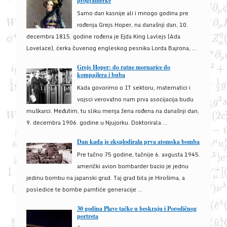
programerke
Samo dan kasnije ali i mnogo godina pre
rođenja Grejs Hoper, na današnji dan, 10.
decembra 1815. godine rođena je Ejda King Lavlejs (Ada
Lovelace), ćerka čuvenog engleskog pesnika Lorda Bajrona, ...
Grejs Hoper: do ratne mornarice do
kompajlera i buba
Kada govorimo o IT sektoru, matematici i
vojsci verovatno nam prva asocijacija budu
muškarci. Međutim, tu sliku menja žena rođena na današnji dan,
9. decembra 1906. godine u Njujorku. Doktorirala ...
Dan kada je eksplodirala prva atomska bomba
Pre tačno 75 godine, tačnije 6. avgusta 1945.
američki avion bombarder bacio je jednu
jedinu bombu na japanski grad. Taj grad bila je Hirošima, a
posledice te bombe pamtiće generacije ...
30 godina Plave tačke u beskraju i Porodičnog
portreta