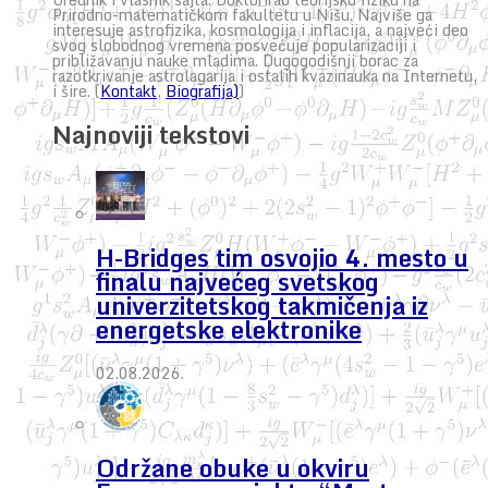
Prirodno-matematičkom fakultetu u Nišu. Najviše ga
interesuje astrofizika, kosmologija i inflacija, a najveći deo
svog slobodnog vremena posvećuje popularizaciji i
približavanju nauke mladima. Dugogodišnji borac za
razotkrivanje astrolagarija i ostalih kvazinauka na Internetu,
i šire. (
Kontakt
,
Biografija)
)
Najnoviji tekstovi
H-Bridges tim osvojio 4. mesto u
finalu najvećeg svetskog
univerzitetskog takmičenja iz
energetske elektronike
02.08.2026.
Održane obuke u okviru