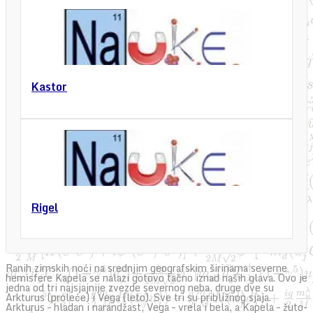
Kastor
Rigel
Ranih zimskih noći na srednjim geografskim širinama severne
hemisfere Kapela se nalazi gotovo tačno iznad naših glava. Ovo je
jedna od tri najsjajnije zvezde severnog neba, druge dve su
Arkturus (proleće) i Vega (leto). Sve tri su približnog sjaja.
Arkturus – hladan i narandžast, Vega – vrela i bela, a Kapela – žuto-