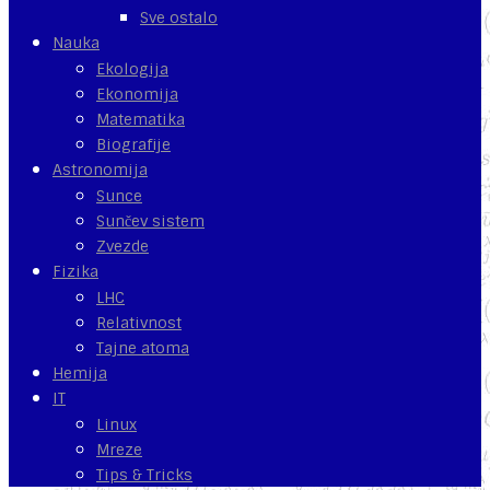
Sve ostalo
Nauka
Ekologija
Ekonomija
Matematika
Biografije
Astronomija
Sunce
Sunčev sistem
Zvezde
Fizika
LHC
Relativnost
Tajne atoma
Hemija
IT
Linux
Mreze
Tips & Tricks