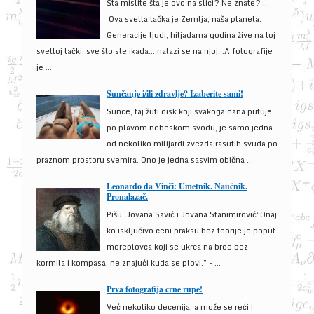
Šta mislite šta je ovo na slici? Ne znate? …
Ova svetla tačka je Zemlja, naša planeta.
Generacije ljudi, hiljadama godina žive na toj
svetloj tački, sve što ste ikada… nalazi se na njoj…A fotografije
je ...
Sunčanje i/ili zdravlje? Izaberite sami!
Sunce, taj žuti disk koji svakoga dana putuje
po plavom nebeskom svodu, je samo jedna
od nekoliko milijardi zvezda rasutih svuda po
praznom prostoru svemira. Ono je jedna sasvim obična ...
Leonardo da Vinči: Umetnik. Naučnik.
Pronalazač.
Pišu: Jovana Savić i Jovana Stanimirović“Onaj
ko isključivo ceni praksu bez teorije je poput
moreplovca koji se ukrca na brod bez
kormila i kompasa, ne znajući kuda se plovi.” - ...
Prva fotografija crne rupe!
Već nekoliko decenija, a može se reći i