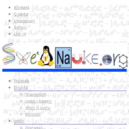
Kontakt
O sajtu
Impresum
Baneri
Log in
Početak
O sajtu
Impresum
Logo i baneri
Vesti o sajtu
Kontakt
Vesti
Događaji