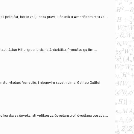
i političar, borac za ljudska prava, učesnik u Američkom ratu za ...
ti Allan Hills, grupi brda na Antarktiku. Pronašao ga tim ...
onatu, vladaru Venecije, i njegovim savetnicima. Galileo Galilej
g koraka za čoveka, ali velikog za čovečanstvo” dvočlana posada ...