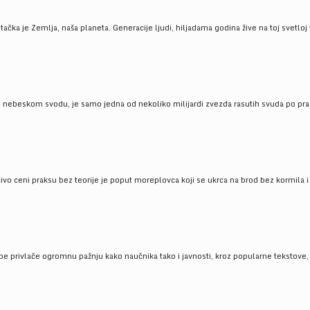
ačka je Zemlja, naša planeta. Generacije ljudi, hiljadama godina žive na toj svetloj t
om nebeskom svodu, je samo jedna od nekoliko milijardi zvezda rasutih svuda po pra
čivo ceni praksu bez teorije je poput moreplovca koji se ukrca na brod bez kormila i 
pe privlače ogromnu pažnju kako naučnika tako i javnosti, kroz popularne tekstove, r