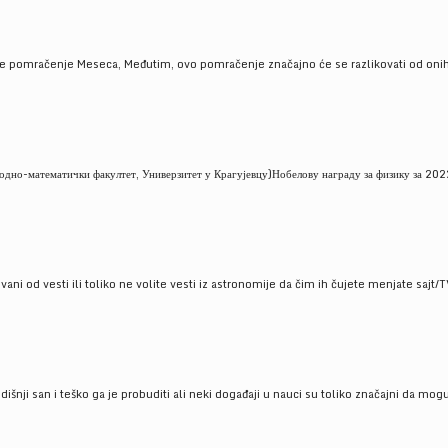
je pomračenje Meseca, Međutim, ovo pomračenje značajno će se razlikovati od onih
но-математички факултет, Универзитет у Крагујевцу)Нобелову награду за физику за 2022
ni od vesti ili toliko ne volite vesti iz astronomije da čim ih čujete menjate sajt/T
godišnji san i teško ga je probuditi ali neki događaji u nauci su toliko značajni da mo