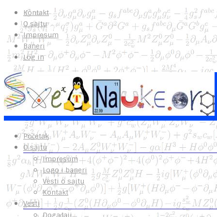
Kontakt
O sajtu
Impresum
Baneri
Log in
Početak
O sajtu
Impresum
Logo i baneri
Vesti o sajtu
Kontakt
Vesti
Događaji