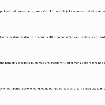
 po Moskovskom vremenu, raketa Vostok 1 poletela je ka svemiru. U raketi je sedeo J
 Hoper, na današnji dan, 10. decembra 1815. godine rođena je Ejda King Lavlejs (Ad
tno nam prva asocijacija budu muškarci. Međutim, tu sliku menja žena rođena na dan
 avion bombarder bacio je jednu jedinu bombu na japanski grad. Taj grad bila je Hir