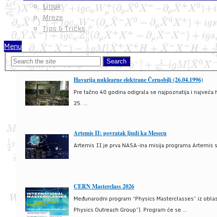
Linux
Mreze
Tips & Tricks
Menu
Havarija nuklearne elektrane Černobilj (26.04.1996)
Pre tačno 40 godina odigrala se najpoznatija i najveća 
25. ...
Artemis II: povratak ljudi ka Mesecu
Artemis II je prva NASA-ina misija programa Artemis s
CERN Masterclass 2026
Međunarodni program “Physics Masterclasses” iz oblasti
Physics Outreach Group”). Program će se ...