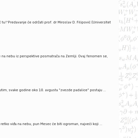
!“Predavanje će održati prof. dr Miroslav D. Filipović (Univerzitet
še na nebu iz perspektive posmatrača na Zemlji. Ovaj fenomen se,
tim, svake godine oko 10. avgusta "zvezde padalice" postaju ...
ko viđa na nebu, pun Mesec će biti ogroman, najveći koji ...