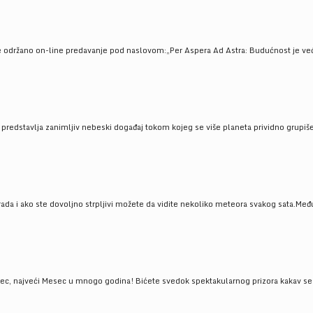
e održano on-line predavanje pod naslovom:„Per Aspera Ad Astra: Budućnost je već tu
, predstavlja zanimljiv nebeski događaj tokom kojeg se više planeta prividno grupi
da i ako ste dovoljno strpljivi možete da vidite nekoliko meteora svakog sata.Među
 najveći Mesec u mnogo godina! Bićete svedok spektakularnog prizora kakav se ret