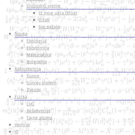
Slobodno vreme
Iz mog ugla (blog)
Citati
Sve ostalo
Nauka
Ekologija
Ekonomija
Matematika
Biografije
Astronomija
Sunce
Sunčev sistem
Zvezde
Fizika
LHC
Relativnost
Tajne atoma
Hemija
IT