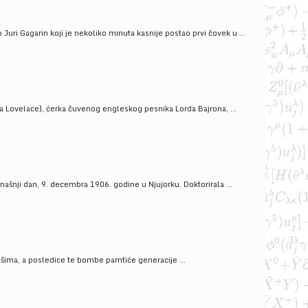
uri Gagarin koji je nekoliko minuta kasnije postao prvi čovek u ...
a Lovelace), ćerka čuvenog engleskog pesnika Lorda Bajrona, ...
ašnji dan, 9. decembra 1906. godine u Njujorku. Doktorirala ...
ošima, a posledice te bombe pamtiće generacije ...