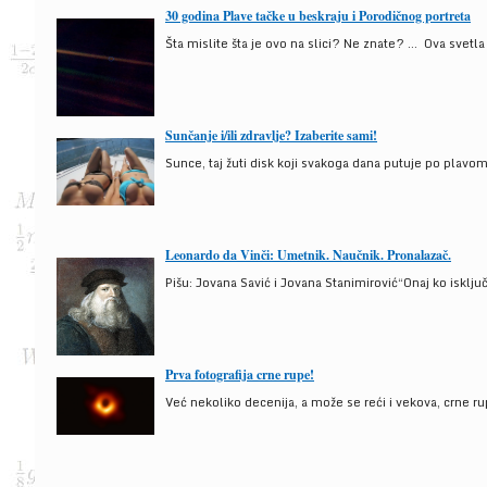
30 godina Plave tačke u beskraju i Porodičnog portreta
Šta mislite šta je ovo na slici? Ne znate? … Ova svetla t
Sunčanje i/ili zdravlje? Izaberite sami!
Sunce, taj žuti disk koji svakoga dana putuje po plav
Leonardo da Vinči: Umetnik. Naučnik. Pronalazač.
Pišu: Jovana Savić i Jovana Stanimirović“Onaj ko isklju
Prva fotografija crne rupe!
Već nekoliko decenija, a može se reći i vekova, crne ru