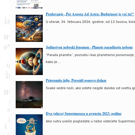
Predavanje „Per Aspera Ad Astra: Budućnost je već tu!“
U utorak, 24. februara 2026. godine, od 12 časova, bić
...
Jedinstven nebeski fenomen - Planete paradiraju nebom
“Parada planeta”, poznata i kao planetarno poravnanje
kako je ...
Pripremite želje, Perseidi ponovo dolaze
Svake vedre noći, ako odete negde daleko od svetla gra
Dva (plava) Supermeseca u avgustu 2023. godine
Ako sutra uveče pogledate u nebo videćete Supermesec,