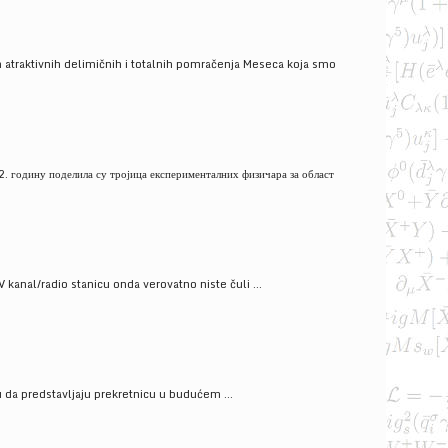
 atraktivnih delimičnih i totalnih pomračenja Meseca koja smo
. годину поделила су тројица експерименталних физичара за област
V kanal/radio stanicu onda verovatno niste čuli ...
gu da predstavljaju prekretnicu u budućem ...