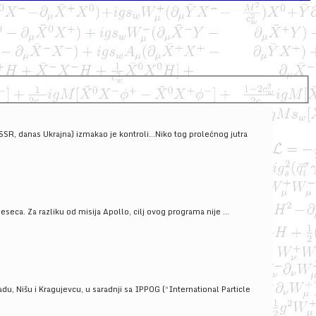
SSSR, danas Ukrajna) izmakao je kontroli...Niko tog prolećnog jutra
ca. Za razliku od misija Apollo, cilj ovog programa nije ...
u, Nišu i Kragujevcu, u saradnji sa IPPOG (“International Particle