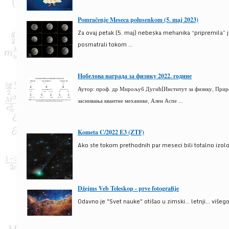
Pomračenje Meseca polusenkom (5. maj 2023)
Za ovaj petak (5. maj) nebeska mehanika “pripremila” 
posmatrali tokom ...
Нобелова награда за физику 2022. године
Аутор: проф. др Мирољуб Дугић(Институт за физику, Природ
заснивања квантне механике, Ален Аспе ...
Kometa C/2022 E3 (ZTF)
Ako ste tokom prethodnih par meseci bili totalno izolova
Džejms Veb Teleskop - prve fotografije
Odavno je "Svet nauke" otišao u zimski... letnji... više