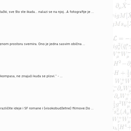
ački, sve što ste ikada… nalazi se na njoj…A fotografije je ...
znom prostoru svemira. Ono je jedna sasvim obična ...
kompasa, ne znajući kuda se plovi.” - ...
azličite ideje i SF romane i (visokobudžetne) filmove.Do ...