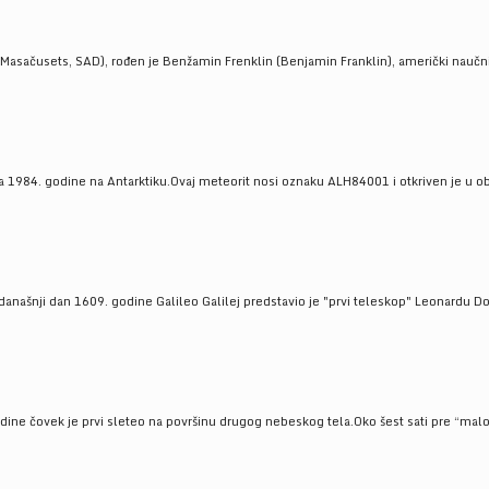
Masačusets, SAD), rođen je Benžamin Frenklin (Benjamin Franklin), američki naučnik 
 1984. godine na Antarktiku.Ovaj meteorit nosi oznaku ALH84001 i otkriven je u oblas
a današnji dan 1609. godine Galileo Galilej predstavio je "prvi teleskop" Leonardu D
odine čovek je prvi sleteo na površinu drugog nebeskog tela.Oko šest sati pre “malo