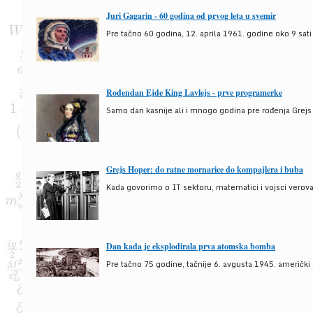
Juri Gagarin - 60 godina od prvog leta u svemir
Pre tačno 60 godina, 12. aprila 1961. godine oko 9 sati
Rođendan Ejde King Lavlejs - prve programerke
Samo dan kasnije ali i mnogo godina pre rođenja Grejs
Grejs Hoper: do ratne mornarice do kompajlera i buba
Kada govorimo o IT sektoru, matematici i vojsci verova
Dan kada je eksplodirala prva atomska bomba
Pre tačno 75 godine, tačnije 6. avgusta 1945. američki