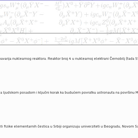
havarija nuklearnog reaktora. Reaktor broj 4 u nuklearnoj elektrani Černobilj (tada 
a ljudskom posadom i ključni korak ka budućem povratku astronauta na površinu Mese
 fizike elementarnih čestica u Srbiji organizuju univerziteti u Beogradu, Novom Sad