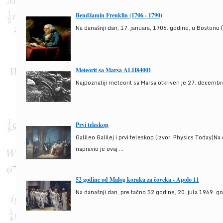
Bendžamin Frenklin (1706 - 1790)
Na današnji dan, 17. januara, 1706. godine, u Bostonu (
Meteorit sa Marsa ALH84001
Najpoznatiji meteorit sa Marsa otkriven je 27. decembra
Prvi teleskop
Galileo Galilej i prvi teleskop (izvor: Physics Today)N
napravio je ovaj ...
52 godine od Malog koraka za čoveka - Apolo 11
Na današnji dan, pre tačno 52 godine, 20. jula 1969. g