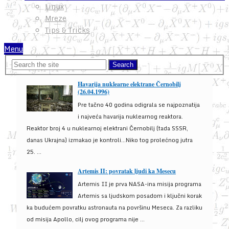
Linux
Mreze
Tips & Tricks
Menu
Havarija nuklearne elektrane Černobilj
(26.04.1996)
Pre tačno 40 godina odigrala se najpoznatija
i najveća havarija nuklearnog reaktora.
Reaktor broj 4 u nuklearnoj elektrani Černobilj (tada SSSR,
danas Ukrajna) izmakao je kontroli...Niko tog prolećnog jutra
25. ...
Artemis II: povratak ljudi ka Mesecu
Artemis II je prva NASA-ina misija programa
Artemis sa ljudskom posadom i ključni korak
ka budućem povratku astronauta na površinu Meseca. Za razliku
od misija Apollo, cilj ovog programa nije ...