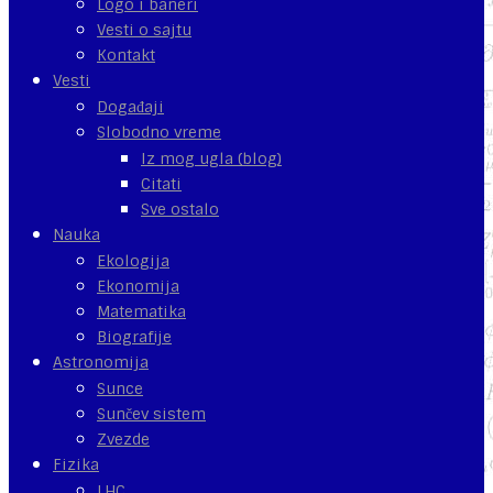
Logo i baneri
Vesti o sajtu
Kontakt
Vesti
Događaji
Slobodno vreme
Iz mog ugla (blog)
Citati
Sve ostalo
Nauka
Ekologija
Ekonomija
Matematika
Biografije
Astronomija
Sunce
Sunčev sistem
Zvezde
Fizika
LHC