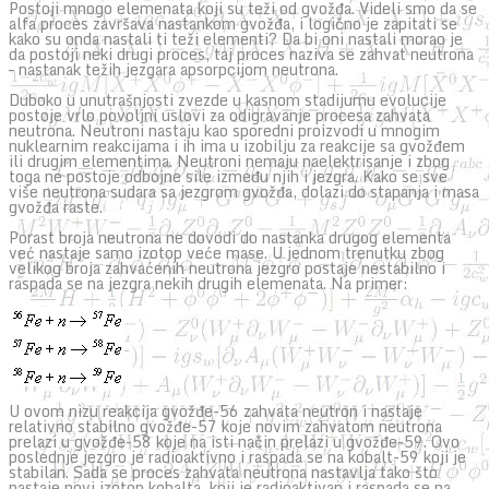
Postoji mnogo elemenata koji su teži od gvožđa. Videli smo da se
alfa proces završava nastankom gvožđa, i logično je zapitati se
kako su onda nastali ti teži elementi? Da bi oni nastali morao je
da postoji neki drugi proces, taj proces naziva se zahvat neutrona
– nastanak težih jezgara apsorpcijom neutrona.
Duboko u unutrašnjosti zvezde u kasnom stadijumu evolucije
postoje vrlo povoljni uslovi za odigravanje procesa zahvata
neutrona. Neutroni nastaju kao sporedni proizvodi u mnogim
nuklearnim reakcijama i ih ima u izobilju za reakcije sa gvožđem
ili drugim elementima. Neutroni nemaju naelektrisanje i zbog
toga ne postoje odbojne sile između njih i jezgra. Kako se sve
više neutrona sudara sa jezgrom gvožđa, dolazi do stapanja i masa
gvožđa raste.
Porast broja neutrona ne dovodi do nastanka drugog elementa
već nastaje samo izotop veće mase. U jednom trenutku zbog
velikog broja zahvaćenih neutrona jezgro postaje nestabilno i
raspada se na jezgra nekih drugih elemenata. Na primer:
U ovom nizu reakcija gvožđe-56 zahvata neutron i nastaje
relativno stabilno gvožđe-57 koje novim zahvatom neutrona
prelazi u gvožđe-58 koje na isti način prelazi u gvožđe-59. Ovo
poslednje jezgro je radioaktivno i raspada se na kobalt-59 koji je
stabilan. Sada se proces zahvata neutrona nastavlja tako što
nastaje novi izotop kobalta, koji je radioaktivan i raspada se na