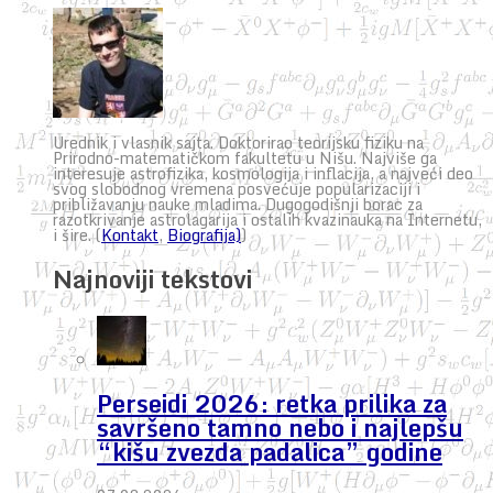
Urednik i vlasnik sajta. Doktorirao teorijsku fiziku na
Prirodno-matematičkom fakultetu u Nišu. Najviše ga
interesuje astrofizika, kosmologija i inflacija, a najveći deo
svog slobodnog vremena posvećuje popularizaciji i
približavanju nauke mladima. Dugogodišnji borac za
razotkrivanje astrolagarija i ostalih kvazinauka na Internetu,
i šire. (
Kontakt
,
Biografija)
)
Najnoviji tekstovi
Perseidi 2026: retka prilika za
savršeno tamno nebo i najlepšu
“kišu zvezda padalica” godine