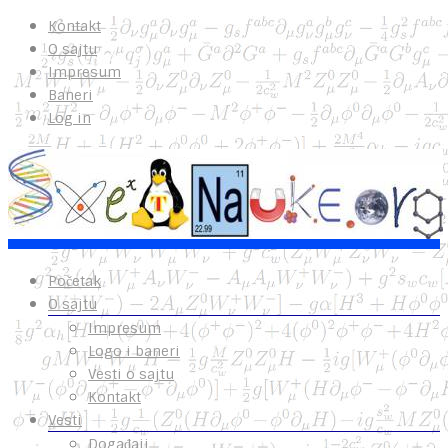
Kontakt
O sajtu
Impresum
Baneri
Log in
Početak
O sajtu
Impresum
Logo i baneri
Vesti o sajtu
Kontakt
Vesti
Događaji