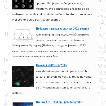
“pripremila” je pomračenje Meseca,
Međutim, ovo pomračenje značajno će se
razlikovati od onih atraktivnih delimičnih i totalnih pomračenja
Meseca koja smo posmatrali tokom ...
Нобелова награда за физику 2022. године
Аутор: проф. др Мирољуб Дугић(Институт за
физику, Природно-математички факултет,
Универзитет у Крагујевцу)Нобелову награду за физику за 2022.
годину поделила су тројица експерименталних физичара за област
заснивања квантне механике, Ален Аспе ...
Kometa C/2022 E3 (ZTF)
Ako ste tokom prethodnih par meseci bili
totalno izolovani od vesti ili toliko ne volite
vesti iz astronomije da čim ih čujete menjate
sajt/TV kanal/radio stanicu onda verovatno
niste čuli ...
Džejms Veb Teleskop - prve fotografije