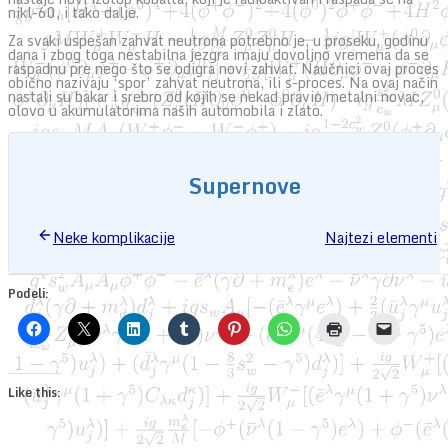
nikl-60, i tako dalje.
Za svaki uspešan zahvat neutrona potrebno je, u proseku, godinu
dana i zbog toga nestabilna jezgra imaju dovoljno vremena da se
raspadnu pre nego što se odigra novi zahvat. Naučnici ovaj proces
obično nazivaju ‘spor’ zahvat neutrona, ili s-proces. Na ovaj način
nastali su bakar i srebro od kojih se nekad pravio metalni novac,
olovo u akumulatorima naših automobila i zlato.
Supernove
Neke komplikacije
Najtezi elementi
Podeli:
Like this: