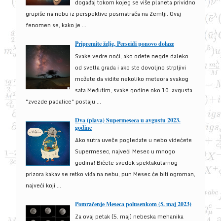
događaj tokom kojeg se više planeta prividno
grupiše na nebu iz perspektive posmatrača na Zemlji. Ovaj
fenomen se, kako je ...
Pripremite želje, Perseidi ponovo dolaze
Svake vedre noći, ako odete negde daleko
od svetla grada i ako ste dovoljno strpljivi
možete da vidite nekoliko meteora svakog
sata.Međutim, svake godine oko 10. avgusta
"zvezde padalice" postaju ...
Dva (plava) Supermeseca u avgustu 2023.
godine
Ako sutra uveče pogledate u nebo videćete
Supermesec, najveći Mesec u mnogo
godina! Bićete svedok spektakularnog
prizora kakav se retko viđa na nebu, pun Mesec će biti ogroman,
najveći koji ...
Pomračenje Meseca polusenkom (5. maj 2023)
Za ovaj petak (5. maj) nebeska mehanika