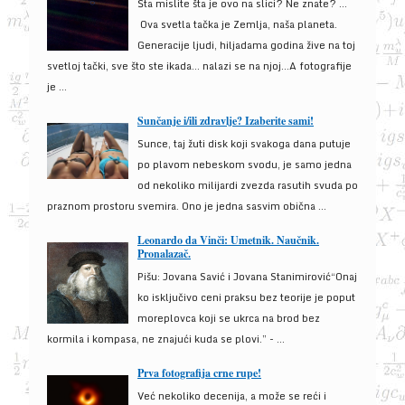
Šta mislite šta je ovo na slici? Ne znate? …
Ova svetla tačka je Zemlja, naša planeta.
Generacije ljudi, hiljadama godina žive na toj
svetloj tački, sve što ste ikada… nalazi se na njoj…A fotografije
je ...
Sunčanje i/ili zdravlje? Izaberite sami!
Sunce, taj žuti disk koji svakoga dana putuje
po plavom nebeskom svodu, je samo jedna
od nekoliko milijardi zvezda rasutih svuda po
praznom prostoru svemira. Ono je jedna sasvim obična ...
Leonardo da Vinči: Umetnik. Naučnik.
Pronalazač.
Pišu: Jovana Savić i Jovana Stanimirović“Onaj
ko isključivo ceni praksu bez teorije je poput
moreplovca koji se ukrca na brod bez
kormila i kompasa, ne znajući kuda se plovi.” - ...
Prva fotografija crne rupe!
Već nekoliko decenija, a može se reći i