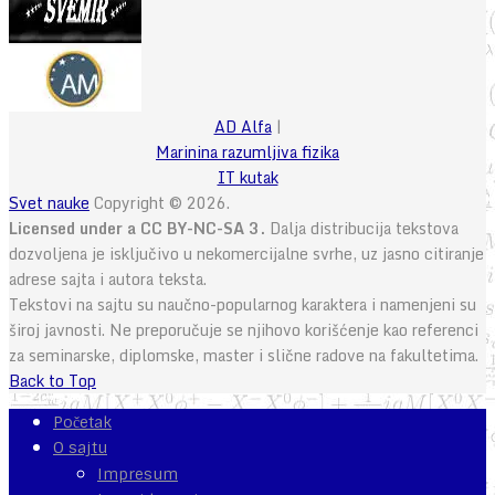
AD Alfa
|
Marinina razumljiva fizika
IT kutak
Svet nauke
Copyright © 2026.
Licensed under a CC BY-NC-SA 3.
Dalja distribucija tekstova
dozvoljena je isključivo u nekomercijalne svrhe, uz jasno citiranje
adrese sajta i autora teksta.
Tekstovi na sajtu su naučno-popularnog karaktera i namenjeni su
široj javnosti. Ne preporučuje se njihovo korišćenje kao referenci
za seminarske, diplomske, master i slične radove na fakultetima.
Back to Top
Početak
O sajtu
Impresum