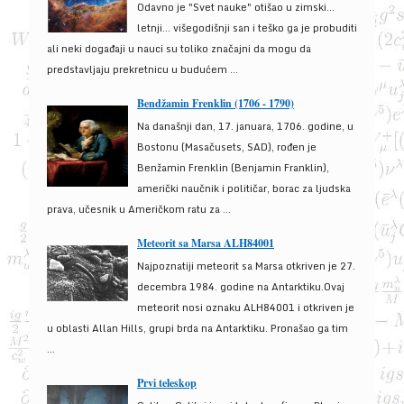
Odavno je "Svet nauke" otišao u zimski...
letnji... višegodišnji san i teško ga je probuditi
ali neki događaji u nauci su toliko značajni da mogu da
predstavljaju prekretnicu u budućem ...
Bendžamin Frenklin (1706 - 1790)
Na današnji dan, 17. januara, 1706. godine, u
Bostonu (Masačusets, SAD), rođen je
Benžamin Frenklin (Benjamin Franklin),
američki naučnik i političar, borac za ljudska
prava, učesnik u Američkom ratu za ...
Meteorit sa Marsa ALH84001
Najpoznatiji meteorit sa Marsa otkriven je 27.
decembra 1984. godine na Antarktiku.Ovaj
meteorit nosi oznaku ALH84001 i otkriven je
u oblasti Allan Hills, grupi brda na Antarktiku. Pronašao ga tim
...
Prvi teleskop