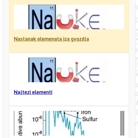
Nastanak elemenata iza gvozdja
Najtezi elementi