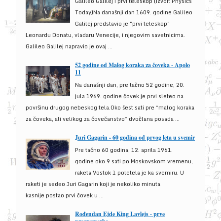
Galileo Galilej i prvi teleskop (izvor: Physics
Today)Na današnji dan 1609. godine Galileo
Galilej predstavio je "prvi teleskop"
Leonardu Donatu, vladaru Venecije, i njegovim savetnicima.
Galileo Galilej napravio je ovaj ...
52 godine od Malog koraka za čoveka - Apolo
11
Na današnji dan, pre tačno 52 godine, 20.
jula 1969. godine čovek je prvi sleteo na
površinu drugog nebeskog tela.Oko šest sati pre “malog koraka
za čoveka, ali velikog za čovečanstvo” dvočlana posada ...
Juri Gagarin - 60 godina od prvog leta u svemir
Pre tačno 60 godina, 12. aprila 1961.
godine oko 9 sati po Moskovskom vremenu,
raketa Vostok 1 poletela je ka svemiru. U
raketi je sedeo Juri Gagarin koji je nekoliko minuta
kasnije postao prvi čovek u ...
Rođendan Ejde King Lavlejs - prve