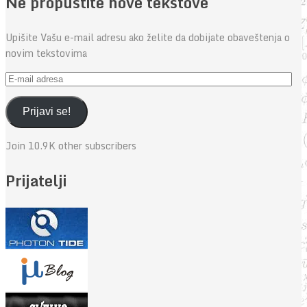
Ne propustite nove tekstove
Upišite Vašu e-mail adresu ako želite da dobijate obaveštenja o
novim tekstovima
E-
mail
adresa
Prijavi se!
Join 10.9K other subscribers
Prijatelji