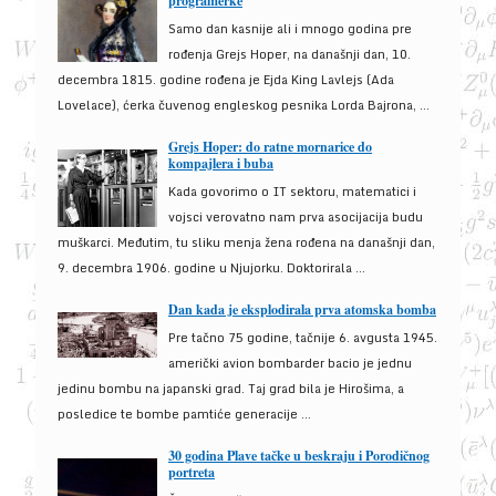
programerke
Samo dan kasnije ali i mnogo godina pre
rođenja Grejs Hoper, na današnji dan, 10.
decembra 1815. godine rođena je Ejda King Lavlejs (Ada
Lovelace), ćerka čuvenog engleskog pesnika Lorda Bajrona, ...
Grejs Hoper: do ratne mornarice do
kompajlera i buba
Kada govorimo o IT sektoru, matematici i
vojsci verovatno nam prva asocijacija budu
muškarci. Međutim, tu sliku menja žena rođena na današnji dan,
9. decembra 1906. godine u Njujorku. Doktorirala ...
Dan kada je eksplodirala prva atomska bomba
Pre tačno 75 godine, tačnije 6. avgusta 1945.
američki avion bombarder bacio je jednu
jedinu bombu na japanski grad. Taj grad bila je Hirošima, a
posledice te bombe pamtiće generacije ...
30 godina Plave tačke u beskraju i Porodičnog
portreta