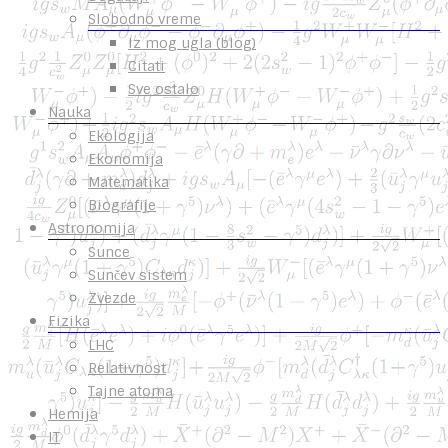
Slobodno vreme
Iz mog ugla (blog)
Citati
Sve ostalo
Nauka
Ekologija
Ekonomija
Matematika
Biografije
Astronomija
Sunce
Sunčev sistem
Zvezde
Fizika
LHC
Relativnost
Tajne atoma
Hemija
IT