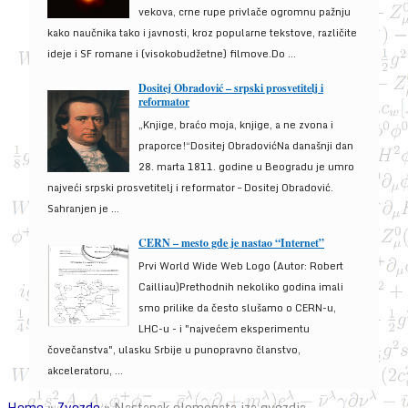
vekova, crne rupe privlače ogromnu pažnju
kako naučnika tako i javnosti, kroz popularne tekstove, različite
ideje i SF romane i (visokobudžetne) filmove.Do ...
Dositej Obradović – srpski prosvetitelj i
reformator
„Knjige, braćo moja, knjige, a ne zvona i
praporce!“Dositej ObradovićNa današnji dan
28. marta 1811. godine u Beogradu je umro
najveći srpski prosvetitelj i reformator – Dositej Obradović.
Sahranjen je ...
CERN – mesto gde je nastao “Internet”
Prvi World Wide Web Logo (Autor: Robert
Cailliau)Prethodnih nekoliko godina imali
smo prilike da često slušamo o CERN-u,
LHC-u - i "najvećem eksperimentu
čovečanstva", ulasku Srbije u punopravno članstvo,
akceleratoru, ...
Home
»
Zvezde
»
Nastanak elemenata iza gvozdja