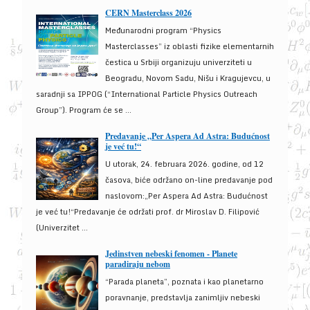
CERN Masterclass 2026
Međunarodni program “Physics
Masterclasses” iz oblasti fizike elementarnih
čestica u Srbiji organizuju univerziteti u
Beogradu, Novom Sadu, Nišu i Kragujevcu, u
saradnji sa IPPOG (“International Particle Physics Outreach
Group”). Program će se ...
Predavanje „Per Aspera Ad Astra: Budućnost
je već tu!“
U utorak, 24. februara 2026. godine, od 12
časova, biće održano on-line predavanje pod
naslovom:„Per Aspera Ad Astra: Budućnost
je već tu!“Predavanje će održati prof. dr Miroslav D. Filipović
(Univerzitet ...
Jedinstven nebeski fenomen - Planete
paradiraju nebom
“Parada planeta”, poznata i kao planetarno
poravnanje, predstavlja zanimljiv nebeski